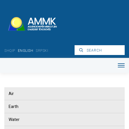
SHQIP
ENGLISH
SRPSKI
Air
Earth
Water