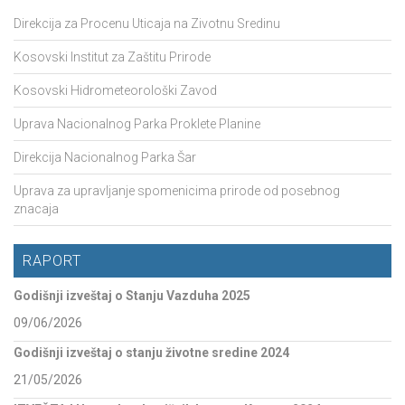
Direkcija za Procenu Uticaja na Zivotnu Sredinu
Kosovski Institut za Zaštitu Prirode
Kosovski Hidrometeorološki Zavod
Uprava Nacionalnog Parka Proklete Planine
Direkcija Nacionalnog Parka Šar
Uprava za upravljanje spomenicima prirode od posebnog
znacaja
RAPORT
Godišnji izveštaj o Stanju Vazduha 2025
09/06/2026
Godišnji izveštaj o stanju životne sredine 2024
21/05/2026