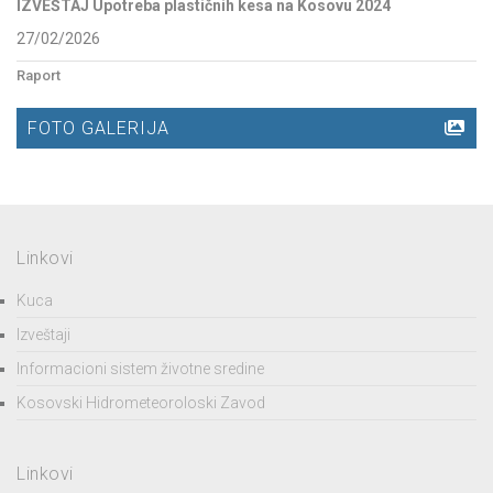
IZVEŠTAJ Upotreba plastičnih kesa na Kosovu 2024
27/02/2026
Raport
FOTO GALERIJA
Linkovi
Kuca
Izveštaji
Informacioni sistem životne sredine
Kosovski Hidrometeoroloski Zavod
Linkovi