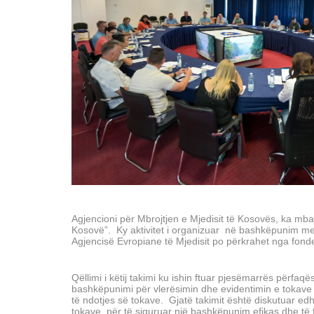
Agjencioni për Mbrojtjen e Mjedisit të Kosovës, ka mba
Kosovë”.
Ky aktivitet i organizuar në bashkëpunim 
Agjencisë Evropiane të Mjedisit po përkrahet nga fonde
Qëllimi i këtij takimi ku ishin ftuar pjesëmarrës përfaq
bashkëpunimi për vlerësimin dhe evidentimin e tokave p
të ndotjes së tokave.
Gjatë takimit është diskutuar ed
tokave, për të siguruar një bashkëpunim efikas dhe të 