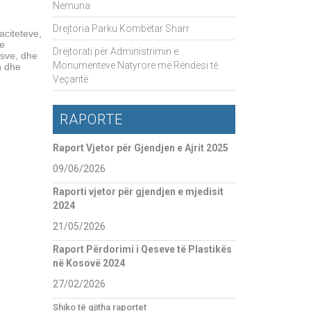
Nemuna
Drejtoria Parku Kombëtar Sharr
aciteteve,
he
Drejtorati për Administrimin e
ësve, dhe
Monumenteve Natyrore më Rëndësi të
n dhe
Veçantë
RAPORTE
Raport Vjetor për Gjendjen e Ajrit 2025
09/06/2026
Raporti vjetor për gjendjen e mjedisit
2024
21/05/2026
Raport Përdorimi i Qeseve të Plastikës
në Kosovë 2024
27/02/2026
Shiko të gjitha raportet