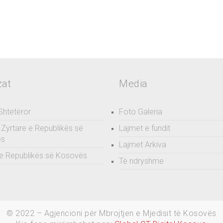
zat
Media
 Shtetëror
Foto Galeria
Zyrtare e Republikës së
Lajmet e fundit
ës
Lajmet Arkiva
e Republikës së Kosovës
Të ndryshme
© 2022 – Agjencioni për Mbrojtjen e Mjedisit të Kosovës