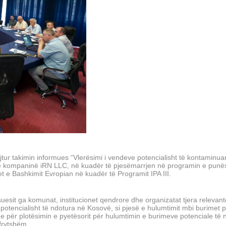
jtur takimin informues “Vlerësimi i vendeve potencialisht të kontaminua
me kompaninë iRN LLC, në kuadër të pjesëmarrjen në programin e punë
t e Bashkimit Evropian në kuadër të Programit IPA III.
ësuesit ga komunat, institucionet qendrore dhe organizatat tjera relevant
otencialisht të ndotura në Kosovë, si pjesë e hulumtimit mbi burimet p
he për plotësimin e pyetësorit për hulumtimin e burimeve potenciale të 
frytshëm.