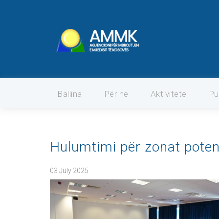
Ballina
Për ne
Aktivitete
Pu
Hulumtimi për zonat poten
03 July 2025