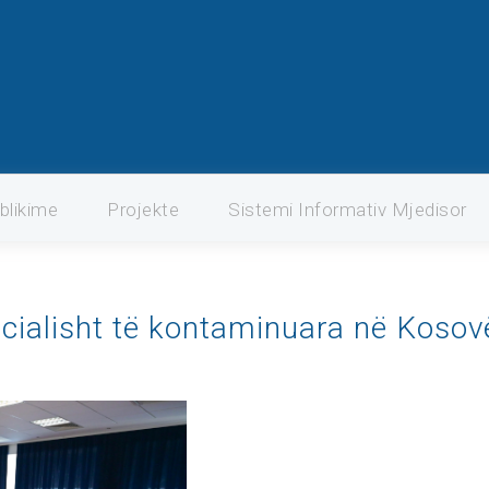
blikime
Projekte
Sistemi Informativ Mjedisor
cialisht të kontaminuara në Kosov