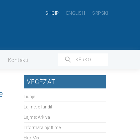
SHQIP
ENGLISH
SRPSKI
Kontakti
VEGËZAT
ë
Lidhje
Lajmet e fundit
Lajmet Arkiva
Informata njoftime
Eko-Mix