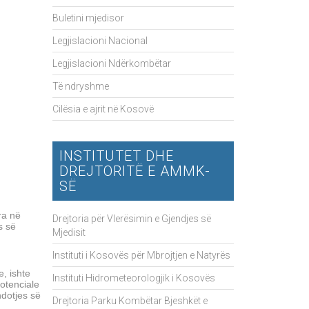
Buletini mjedisor
Legjislacioni Nacional
Legjislacioni Ndërkombëtar
Të ndryshme
Cilësia e ajrit në Kosovë
INSTITUTET DHE
DREJTORITË E AMMK-
SË
ra në
Drejtoria për Vlerësimin e Gjendjes së
s së
Mjedisit
Instituti i Kosovës për Mbrojtjen e Natyrës
e, ishte
Instituti Hidrometeorologjik i Kosovës
otenciale
ndotjes së
Drejtoria Parku Kombëtar Bjeshkët e