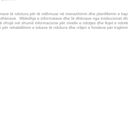
zonave të ndotura për të ndihmuar në menaxhimin dhe planifikimin e kap
të dhënave.
Mbledhja e informatave dhe të dhënave nga institucionet d
të ofrojë më shumë informacione për nivelin e ndotjes dhe llojet e ndot
 për rehabilitimin e tokave të ndotura dhe rritjen e fondeve për trajtimi