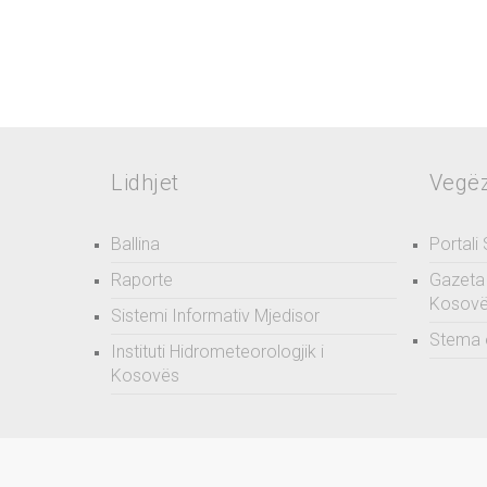
Lidhjet
Vegë
Ballina
Portali
Raporte
Gazeta 
Kosov
Sistemi Informativ Mjedisor
Stema 
Instituti Hidrometeorologjik i
Kosovës