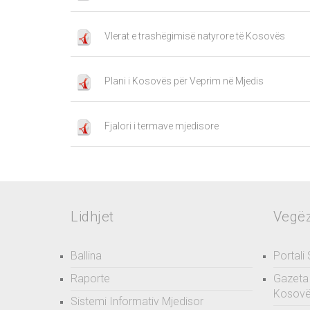
Vlerat e trashëgimisë natyrore të Kosovës
Plani i Kosovës për Veprim në Mjedis
Fjalori i termave mjedisore
Lidhjet
Vegë
Ballina
Portali
Raporte
Gazeta 
Kosov
Sistemi Informativ Mjedisor