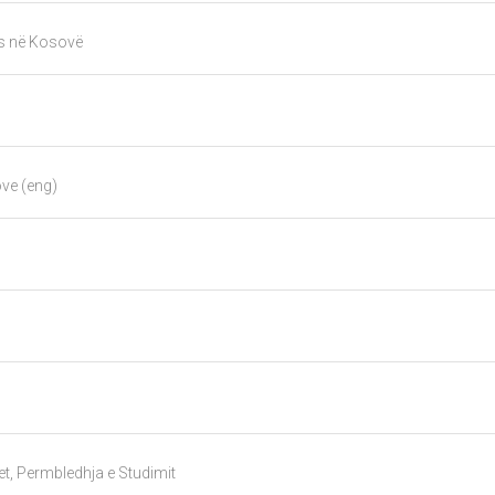
ës në Kosovë
ove (eng)
et, Permbledhja e Studimit