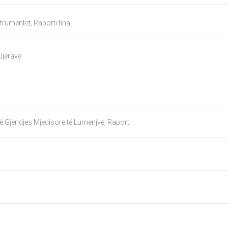
trumentet, Raporti final
 Ujërave
në Gjendjes Mjedisore të Lumenjve, Raport