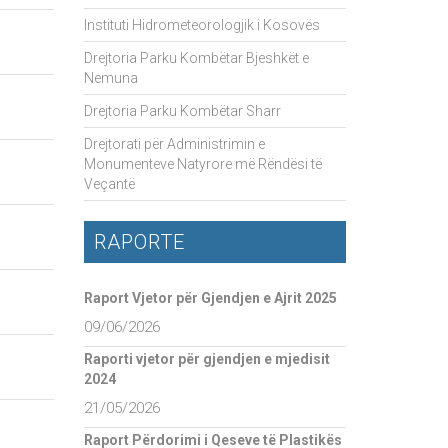
Instituti Hidrometeorologjik i Kosovës
Drejtoria Parku Kombëtar Bjeshkët e
Nemuna
Drejtoria Parku Kombëtar Sharr
Drejtorati për Administrimin e
Monumenteve Natyrore më Rëndësi të
Veçantë
RAPORTE
Raport Vjetor për Gjendjen e Ajrit 2025
09/06/2026
Raporti vjetor për gjendjen e mjedisit
2024
21/05/2026
Raport Përdorimi i Qeseve të Plastikës