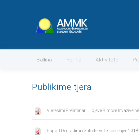
Ballina
Për ne
Aktivitete
Pu
Publikime tjera
Vlerësimi Preliminar i Llojeve Bimore Invazive 
Raport Degradimi i Shtretërve të Lumenjve 201