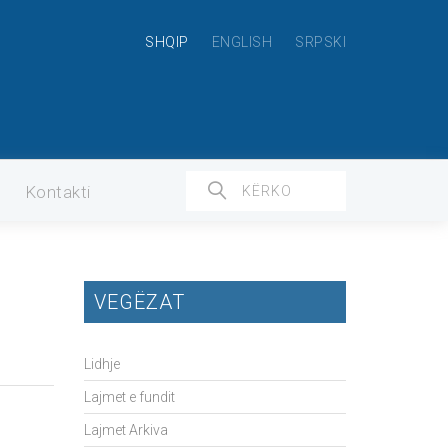
SHQIP
ENGLISH
SRPSKI
Kontakti
VEGËZAT
Lidhje
Lajmet e fundit
Lajmet Arkiva