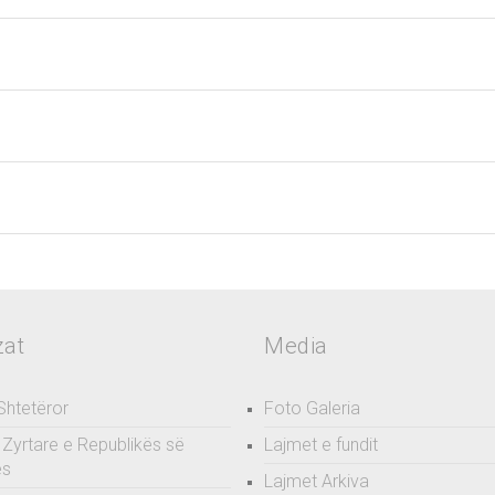
zat
Media
 Shtetëror
Foto Galeria
Zyrtare e Republikës së
Lajmet e fundit
ës
Lajmet Arkiva