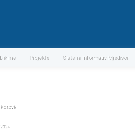
blikime
Projekte
Sistemi Informativ Mjedisor
në Kosovë
8-2024