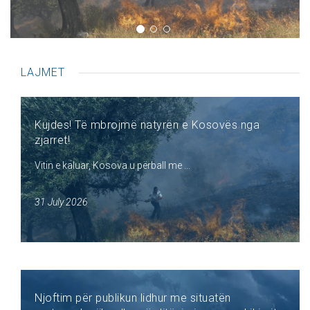
LAJMET
Kujdes! Të mbrojmë natyrën e Kosovës nga
zjarret!
Vitin e kaluar, Kosova u përball me ...
31 July 2026
Njoftim për publikun lidhur me situatën