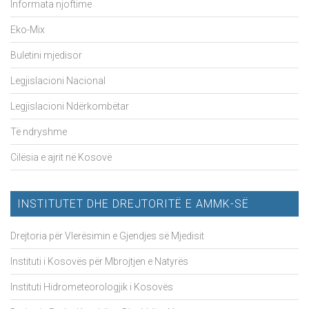
Informata njoftime
Eko-Mix
Buletini mjedisor
Legjislacioni Nacional
Legjislacioni Ndërkombëtar
Të ndryshme
Cilësia e ajrit në Kosovë
INSTITUTET DHE DREJTORITË E AMMK-SË
Drejtoria për Vlerësimin e Gjendjes së Mjedisit
Instituti i Kosovës për Mbrojtjen e Natyrës
Instituti Hidrometeorologjik i Kosovës