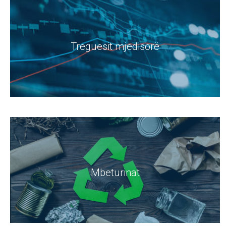
Treguesit mjedisorë
Mbeturinat