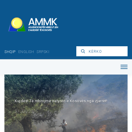
SHQIP
ENGLISH
SRPSKI
Njoftim për publikun lidhur me situatën meteorologjike dhe
përditësimin e parashikimit të motit për periudhën 20–22
korrik 2026
23 July 2026