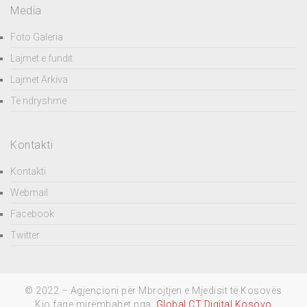
Media
Foto Galeria
Lajmet e fundit
Lajmet Arkiva
Të ndryshme
Kontakti
Kontakti
Webmail
Facebook
Twitter
© 2022 – Agjencioni për Mbrojtjen e Mjedisit të Kosovës
Kjo faqe mirëmbahet nga:
Global CT Digital Kosovo