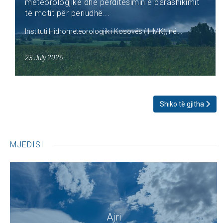
meteorologjike dhe përditësimin e parashikimit
të motit për periudhë...
Instituti Hidrometeorologjik i Kosovës (IHMK), në ...
23 July 2026
Shiko të gjitha
MJEDISI
Ajri