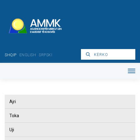
SHQIP
ENGLISH
SRPSKI
Ajri
Toka
Uji