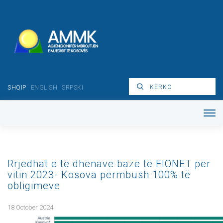
SHQIP
ENGLISH
SRPSKI
Rrjedhat e të dhënave bazë të EIONET për
vitin 2023- Kosova përmbush 100% të
obligimeve
18 October 2024