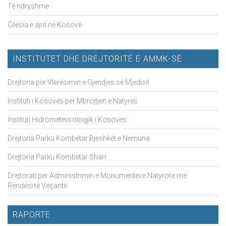
Të ndryshme
Cilësia e ajrit në Kosovë
INSTITUTET DHE DREJTORITË E AMMK-SË
Drejtoria për Vlerësimin e Gjendjes së Mjedisit
Instituti i Kosovës për Mbrojtjen e Natyrës
Instituti Hidrometeorologjik i Kosovës
Drejtoria Parku Kombëtar Bjeshkët e Nemuna
Drejtoria Parku Kombëtar Sharr
Drejtorati për Administrimin e Monumenteve Natyrore më
Rëndësi të Veçantë
RAPORTE