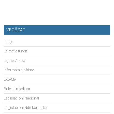
VEGËZAT
Lidhje
Lajmet e fundit
Lajmet Arkiva
Informata njoftime
Eko-Mix
Buletini mjedisor
Legjislacioni Nacional
Legjislacioni Ndërkombëtar