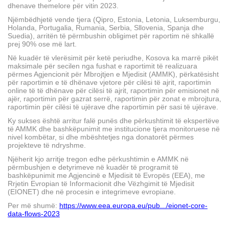
dhenave themelore për vitin 2023.
Njëmbëdhjetë vende tjera (Qipro, Estonia, Letonia, Luksemburgu,
Holanda, Portugalia, Rumania, Serbia, Sllovenia, Spanja dhe
Suedia), arritën të përmbushin obligimet për raportim në shkallë
prej 90% ose më lart.
Në kuadër të vlerësimit për ketë periudhe, Kosova ka marrë pikët
maksimale për secilen nga fushat e raportimit të realizuara
përmes Agjencionit për Mbrojtjen e Mjedisit (AMMK), përkatësisht
për raportimin e të dhënave vjetore për cilësi të ajrit, raportimin
online të të dhënave për cilësi të ajrit, raportimin për emisionet në
ajër, raportimin për gazrat serrë, raportimin për zonat e mbrojtura,
raportimin për cilësi të ujërave dhe raportimin për sasi të ujërave.
Ky sukses është arritur falë punës dhe përkushtimit të ekspertëve
të AMMK dhe bashkëpunimit me institucione tjera monitoruese në
nivel kombëtar, si dhe mbështetjes nga donatorët përmes
projekteve të ndryshme.
Njëherit kjo arritje tregon edhe përkushtimin e AMMK në
përmbushjen e detyrimeve në kuadër të programit të
bashkëpunimit me Agjencinë e Mjedisit të Evropës (EEA), me
Rrjetin Evropian të Informacionit dhe Vëzhgimit të Mjedisit
(EIONET) dhe në procesin e integrimeve evropiane.
Per më shumë:
https://www.eea.europa.eu/pub.../eionet-core-
data-flows-2023