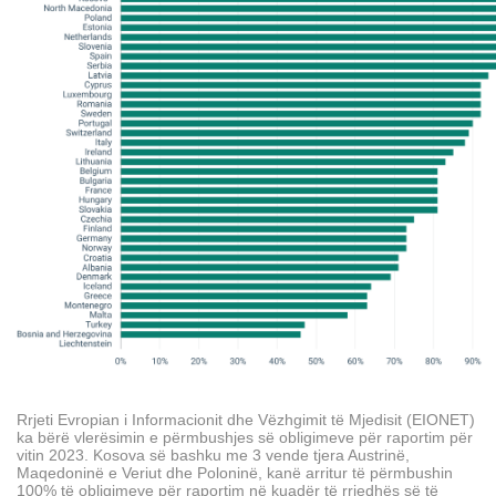
Rrjeti Evropian i Informacionit dhe Vëzhgimit të Mjedisit (EIONET)
ka bërë vlerësimin e përmbushjes së obligimeve për raportim për
vitin 2023. Kosova së bashku me 3 vende tjera Austrinë,
Maqedoninë e Veriut dhe Poloninë, kanë arritur të përmbushin
100% të obligimeve për raportim në kuadër të rrjedhës së të