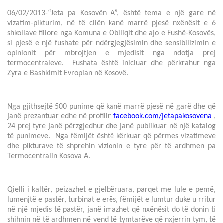
06/02/2013-“Jeta pa Kosovën A”, është tema e një gare në
vizatim-pikturim, në të cilën kanë marrë pjesë nxënësit e 6
shkollave fillore nga Komuna e Obiliqit dhe ajo e Fushë-Kosovës,
si pjesë e një fushate për ndërgjegjësimin dhe sensibilizimin e
opinionit për mbrojtjen e mjedisit nga ndotja prej
termocentraleve. Fushata është iniciuar dhe përkrahur nga
Zyra e Bashkimit Evropian në Kosovë.
Nga gjithsejtë 500 punime që kanë marrë pjesë në garë dhe që
janë prezantuar edhe në profilin
facebook.com/jetapakosovena
,
24 prej tyre janë përzgjedhur dhe janë publikuar në një katalog
të punimeve. Nga fëmijët është kërkuar që përmes vizatimeve
dhe pikturave të shprehin vizionin e tyre për të ardhmen pa
Termocentralin Kosova A.
Qielli i kaltër, peizazhet e gjelbëruara, parqet me lule e pemë,
lumenjtë e pastër, turbinat e erës, fëmijët e lumtur duke u rritur
në një mjedis të pastër, janë imazhet që nxënësit do të donin ti
shihnin në të ardhmen në vend të tymtarëve që nxjerrin tym, të