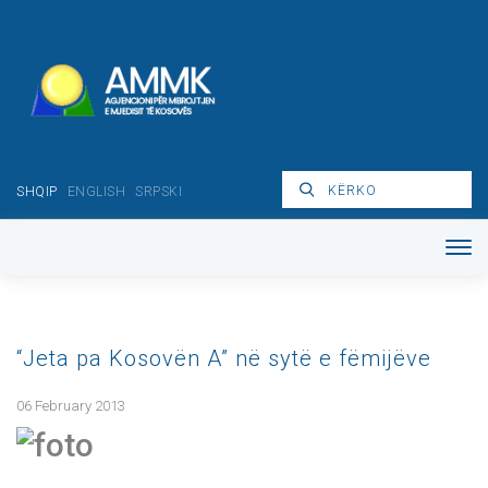
SHQIP
ENGLISH
SRPSKI
“Jeta pa Kosovën A” në sytë e fëmijëve
06 February 2013