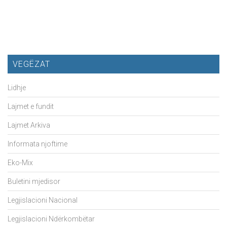
VEGËZAT
Lidhje
Lajmet e fundit
Lajmet Arkiva
Informata njoftime
Eko-Mix
Buletini mjedisor
Legjislacioni Nacional
Legjislacioni Ndërkombëtar