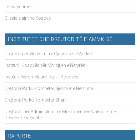
Të ndryshme
Cilësia e ajrit në Kosovë
INSTITUTET DHE DREJTORITË E AMMK-SË
Drejtoria për Vlerësimin e Gjendjes së Mjedisit
Instituti i Kosovës për Mbrojtjen e Natyrës
Instituti Hidrometeorologjik i Kosovës
Drejtoria Parku Kombëtar Bjeshkët e Nemuna
Drejtoria Parku Kombëtar Sharr
Drejtorati për Administrimin e Monumenteve Natyrore më
Rëndësi të Veçantë
RAPORTE