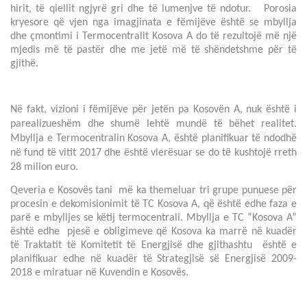
hirit, të qiellit ngjyrë gri dhe të lumenjve të ndotur. Porosia
kryesore që vjen nga imagjinata e fëmijëve është se mbyllja
dhe çmontimi i Termocentralit Kosova A do të rezultojë më një
mjedis më të pastër dhe me jetë më të shëndetshme për të
gjithë.
Në fakt, vizioni i fëmijëve për jetën pa Kosovën A, nuk është i
parealizueshëm dhe shumë lehtë mundë të bëhet realitet.
Mbyllja e Termocentralin Kosova A, është planifikuar të ndodhë
në fund të vitit 2017 dhe është vlerësuar se do të kushtojë rreth
28 milion euro.
Qeveria e Kosovës tani më ka themeluar tri grupe punuese për
procesin e dekomisionimit të TC Kosova A, që është edhe faza e
parë e mbylljes se këtij termocentrali. Mbyllja e TC “Kosova A”
është edhe pjesë e obligimeve që Kosova ka marrë në kuadër
të Traktatit të Komitetit të Energjisë dhe gjithashtu është e
planifikuar edhe në kuadër të Strategjisë së Energjisë 2009-
2018 e miratuar në Kuvendin e Kosovës.