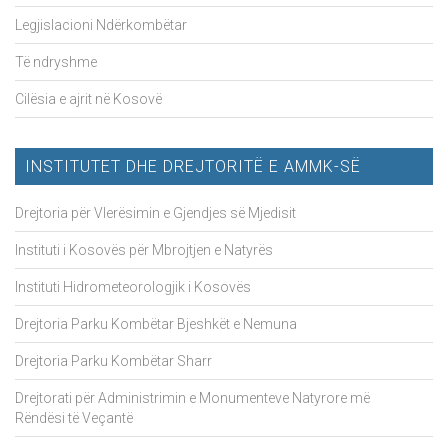
Legjislacioni Ndërkombëtar
Të ndryshme
Cilësia e ajrit në Kosovë
INSTITUTET DHE DREJTORITË E AMMK-SË
Drejtoria për Vlerësimin e Gjendjes së Mjedisit
Instituti i Kosovës për Mbrojtjen e Natyrës
Instituti Hidrometeorologjik i Kosovës
Drejtoria Parku Kombëtar Bjeshkët e Nemuna
Drejtoria Parku Kombëtar Sharr
Drejtorati për Administrimin e Monumenteve Natyrore më
Rëndësi të Veçantë