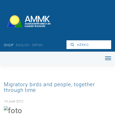
SHQIP
ENGLISH
SRPSKI
Migratory birds and people, together
through time
14 June 2012