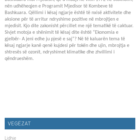
nën udhëheqjen e Programit Mjedisor të Kombeve të
Bashkuara. Qëllimi i kësaj ngjarje është të nxisë aktivitete dhe
aksione për të arritur ndryshime pozitive në mbrojtjen e
mjedisit. Kjo dite zakonisht përcillet me një tematikë të caktuar.
Sivjet motoja e shënimit të kësaj dite është “Ekonomia e
gjelbër- A jeni edhe ju pjesë e saj”? Në të kaluarën tema të
kësaj ngjarje kanë qenë kujdesi për tokën dhe ujin, mbrojtja e
shtresës së ozonit, ndryshimet klimatike dhe zhvillimi i
qëndrueshëm.
VEGËZAT
Lidhje