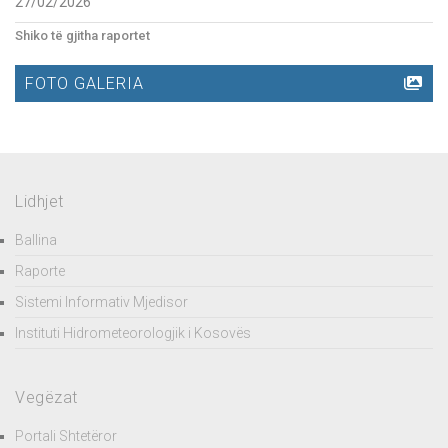
27/02/2026
Shiko të gjitha raportet
FOTO GALERIA
Lidhjet
Ballina
Raporte
Sistemi Informativ Mjedisor
Instituti Hidrometeorologjik i Kosovës
Vegëzat
Portali Shtetëror