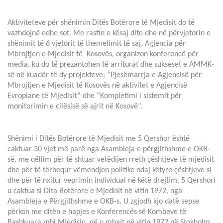
Aktiviteteve për shënimin Ditës Botërore të Mjedisit do të
vazhdojnë edhe sot. Me rastin e kësaj dite dhe në përvjetorin e
shënimit të 6 vjetorit të themelimit të saj, Agjencia për
Mbrojtjen e Mjedisit të Kosovës, organizon konferencë për
media, ku do të prezantohen të arriturat dhe sukseset e AMMK-
së në kuadër të dy projekteve: “Pjesëmarrja e Agjencisë për
Mbrojtjen e Mjedisit të Kosovës në aktivitet e Agjencisë
Evropiane të Mjedisit” dhe “Kompletimi i sistemit për
monitorimin e cilësisë së ajrit në Kosovë”.
Shënimi i Ditës Botërore të Mjedisit me 5 Qershor është
caktuar 30 vjet më parë nga Asambleja e përgjithshme e OKB-
së, me qëllim për të shtuar vetëdijen rreth çështjeve të mjedisit
dhe për të tërhequr vëmendjen politike ndaj këtyre çështjeve si
dhe për të nxitur veprimin individual në këtë drejtim. 5 Qershori
u caktua si Dita Botërore e Mjedisit në vitin 1972, nga
Asambleja e Përgjithshme e OKB-s. U zgjodh kjo datë sepse
përkon me ditën e hapjes e Konferencës së Kombeve të
Bashkuara mbi Mjedisin, që u mbajt në vitin 1972 në Stokholm,