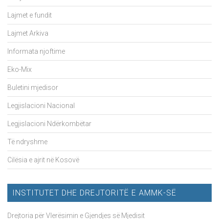
Lajmet e fundit
Lajmet Arkiva
Informata njoftime
Eko-Mix
Buletini mjedisor
Legjislacioni Nacional
Legjislacioni Ndërkombëtar
Të ndryshme
Cilësia e ajrit në Kosovë
INSTITUTET DHE DREJTORITË E AMMK-SË
Drejtoria për Vlerësimin e Gjendjes së Mjedisit