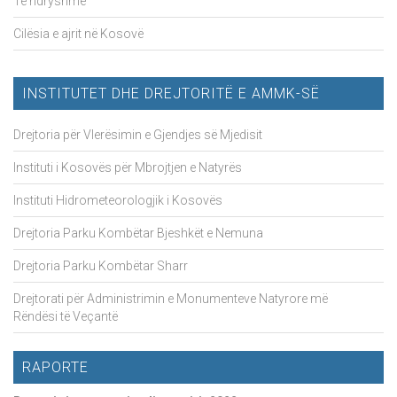
Të ndryshme
Cilësia e ajrit në Kosovë
INSTITUTET DHE DREJTORITË E AMMK-SË
Drejtoria për Vlerësimin e Gjendjes së Mjedisit
Instituti i Kosovës për Mbrojtjen e Natyrës
Instituti Hidrometeorologjik i Kosovës
Drejtoria Parku Kombëtar Bjeshkët e Nemuna
Drejtoria Parku Kombëtar Sharr
Drejtorati për Administrimin e Monumenteve Natyrore më
Rëndësi të Veçantë
RAPORTE