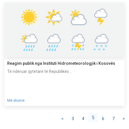
Reagim publik nga Instituti Hidrometeorologjik i Kosovës
Të nderuar qytetarë të Republikës ...
Më shumë
5
<
3
4
6
7
>