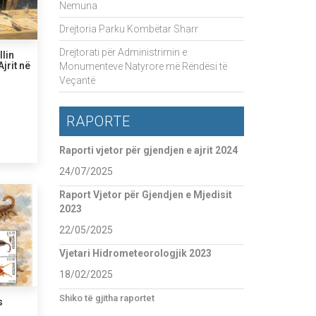
Nemuna
Drejtoria Parku Kombëtar Sharr
Drejtorati për Administrimin e
lin
jrit në
Monumenteve Natyrore më Rëndësi të
Veçantë
RAPORTE
Raporti vjetor për gjendjen e ajrit 2024
24/07/2025
Raport Vjetor për Gjendjen e Mjedisit
2023
22/05/2025
Vjetari Hidrometeorologjik 2023
18/02/2025
Shiko të gjitha raportet
s