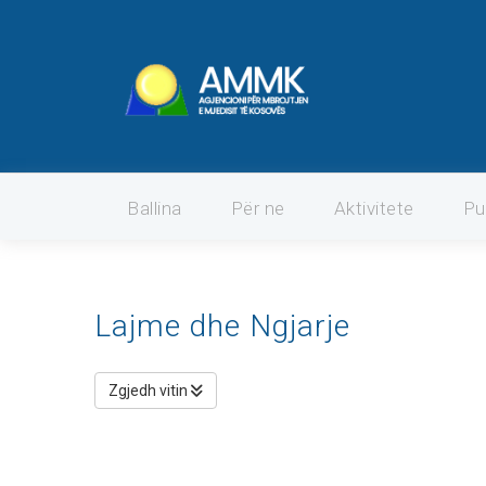
Ballina
Për ne
Aktivitete
Pu
Lajme dhe Ngjarje
Zgjedh vitin