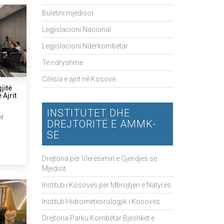
Buletini mjedisor
Legjislacioni Nacional
Legjislacioni Ndërkombëtar
Të ndryshme
Cilësia e ajrit në Kosovë
jitë
 Ajrit
INSTITUTET DHE
ër
DREJTORITË E AMMK-
SË
Drejtoria për Vlerësimin e Gjendjes së
Mjedisit
Instituti i Kosovës për Mbrojtjen e Natyrës
Instituti Hidrometeorologjik i Kosovës
Drejtoria Parku Kombëtar Bjeshkët e