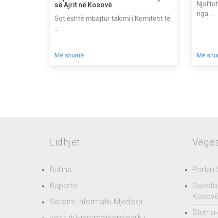
Njoftoh
së Ajrit në Kosovë
nga ...
Sot është mbajtur takimi i Komitetit të
...
Më shumë
Më sh
Lidhjet
Vegë
Ballina
Portali
Raporte
Gazeta 
Kosov
Sistemi Informativ Mjedisor
Stema 
Instituti Hidrometeorologjik i