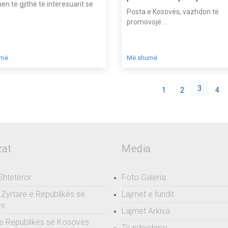
en të gjithë të interesuarit se
Posta e Kosovës, vazhdon të
promovojë ...
umë
Më shumë
3
1
2
4
zat
Media
 Shtetëror
Foto Galeria
Zyrtare e Republikës së
Lajmet e fundit
ës
Lajmet Arkiva
e Republikës së Kosovës
Të ndryshme