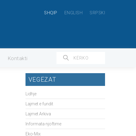
SHQIP
ENGLISH
SRPSKI
Kontakti
VEGËZAT
Lidhje
Lajmet e fundit
Lajmet Arkiva
Informata njoftime
Eko-Mix