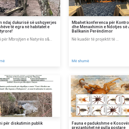
 ndaj dukurisë së ushqyerjes
Mbahet konferenca për Kontrol
shëve të egra në habitatet e
dhe Menaxhimin e Ndotjes së A
atyrore!
Ballkanin Perëndimor
ti për Mbrojtjen e Natyrës s&...
Në kuadër të projektit të ...
umë
Më shumë
mi për diskutimin publik
Fauna e padukshme e Kosovë
prezantohet në pulla postare