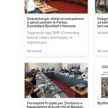
Diskutohet për sfidat në menaxhimin
Reagim
e qëndrueshëm të Parkun
së kaf
Kombëtarë Bjeshkët e Nemuna
tyre n
Organizuar nga CNVP (Connecting
Institu
Natural Values and People), si
implemtuese ...
Më shumë
Më sh
Përmbyllet Projekti për Zhvillimin e
Njofti
Kapaciteteve të Kontrollit të Ndotjes