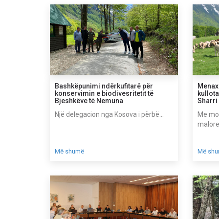
Bashkëpunimi ndërkufitarë për
Menax
konservimin e biodivesritetit të
kullot
Bjeshkëve të Nemuna
Sharri
Një delegacion nga Kosova i përbë...
Me mot
malore
Më shumë
Më sh