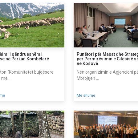
himi i qëndrueshëm i
Punëtori për Masat dhe Strateg
ave në Parkun Kombëtarë
për Përmirësimin e Cilësisë së
në Kosovë
on “Komunitetet bujqësore
Nën organizimin e Agjencioni p
 më ...
Mbrojtjen ...
umë
Më shumë